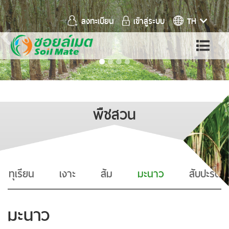
ลงทะเบียน
เข้าสู่ระบบ
TH
Previous
พืชสวน
ทุเรียน
เงาะ
ส้ม
มะนาว
สับปะรด
มะนาว