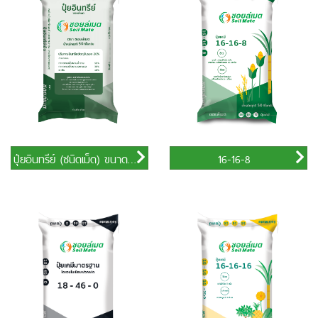
ปุ๋ยอินทรีย์ (ชนิดเม็ด) ขนาด 50 กิโลกรัม
16-16-8