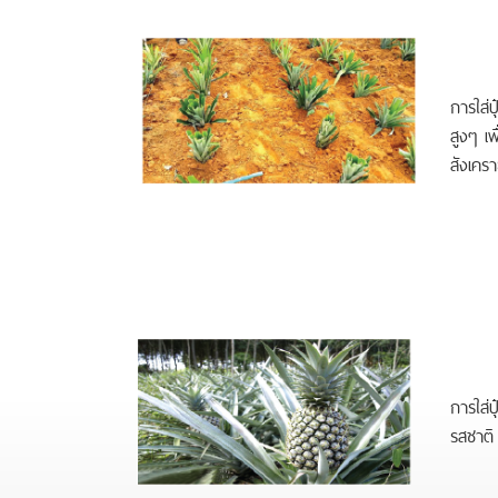
การใส่ป
สูงๆ เพ
สังเครา
การใส่ป
รสชาติ