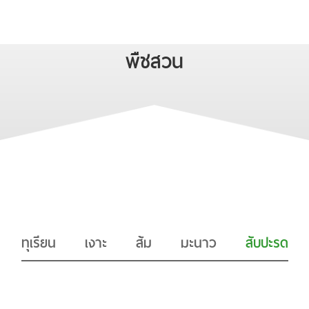
พืชสวน
ทุเรียน
เงาะ
ส้ม
มะนาว
สับปะรด