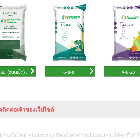
(ชนิดเม็ด) ขนาด 50 กิโลกรัม
16-8-8
14-6-28
ติดต่อเจ้าของเว็ปไซต์
(สำนักงานใหญ่)
หน้าแรก
ุมวิท 2
ถ.สุขุมวิท
ช้งานเว็บไซต์ คุณสามารถเลือกตั้งค่าความยินยอมการใช้คุกกี้ได้ โ