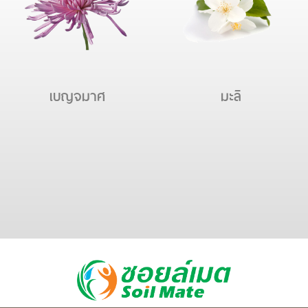
เบญจมาศ
มะลิ