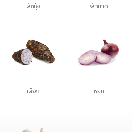
ผักบุ้ง
ผักกาด
เผือก
หอม