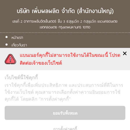
บริษัท เพิ่มผลผลิต จำกัด
(สำนักงานใหญ่)
เลขที่ 2
อาคารเพลินจิตเซ็นเตอร์ ชั้น 3
ซ.สุขุมวิท 2
ถ.สุขุมวิท
แขวงคลองเตย
เขตคลองเตย
กรุงเทพมหานคร
10110
หน้าแรก
เกี่ยวกับเรา
ผลิตภัณฑ์
แบนเนอร์คุกกี้ไม่สามารถใช้งานได้ในขณะนี้ โปรด
การดูแลพืช
ติดต่อเจ้าของเว็ปไซต์
คำสั่งซื้อ
ติดต่อเรา
เว็บไซต์นี้ใช้คุกกี้
เราใช้คุกกี้เพื่อเพิ่มประสิทธิภาพ และประสบการณ์ที่ดีในการ
ใช้งานเว็บไซต์ คุณสามารถเลือกตั้งค่าความยินยอมการใช้
คุกกี้ได้ โดยคลิก "การตั้งค่าคุกกี้"
Term & Conditions
ยอมรับทั้งหมด
Security Policy
Return Policy
การตั้งค่าคุกกี้