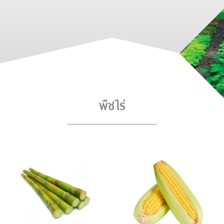
พืชไร่