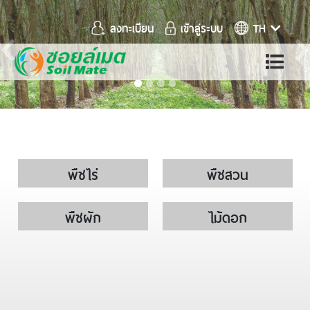
ลงทะเบียน
เข้าสู่ระบบ
TH
Previous
พืชไร่
พืชสวน
พืชผัก
ไม้ดอก