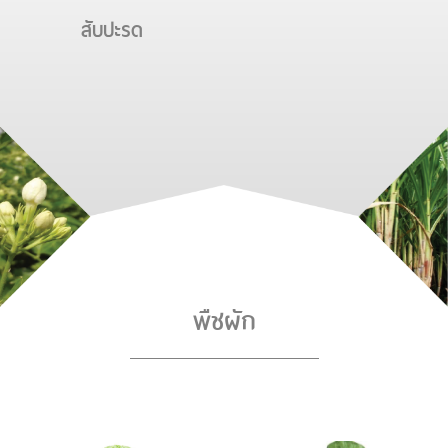
สับปะรด
พืชผัก