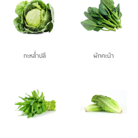
กะหล่ำปลี
ผักคะน้า