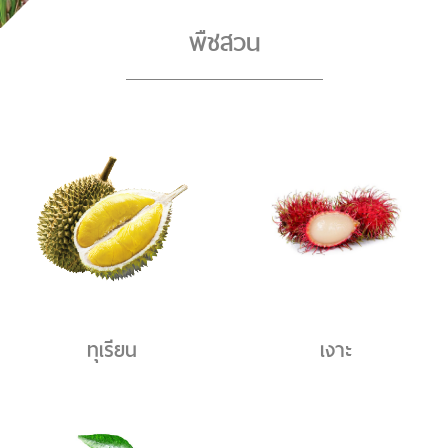
พืชสวน
ทุเรียน
เงาะ