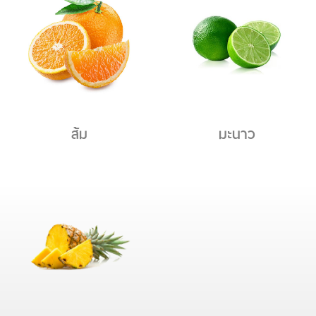
ส้ม
มะนาว