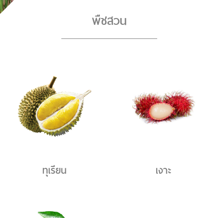
พืชสวน
ทุเรียน
เงาะ