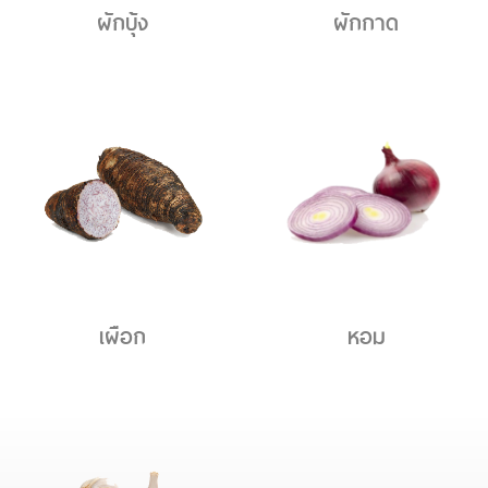
ผักบุ้ง
ผักกาด
เผือก
หอม