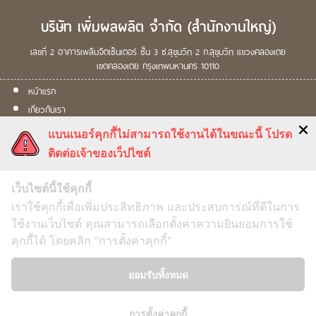
บริษัท เพิ่มผลผลิต จำกัด
(สำนักงานใหญ่)
เลขที่ 2
อาคารเพลินจิตเซ็นเตอร์ ชั้น 3
ซ.สุขุมวิท 2
ถ.สุขุมวิท
แขวงคลองเตย
เขตคลองเตย
กรุงเทพมหานคร
10110
หน้าแรก
เกี่ยวกับเรา
ผลิตภัณฑ์
แบนเนอร์คุกกี้ไม่สามารถใช้งานได้ในขณะนี้ โปรด
การดูแลพืช
ติดต่อเจ้าของเว็ปไซต์
คำสั่งซื้อ
ติดต่อเรา
เว็บไซต์นี้ใช้คุกกี้
เราใช้คุกกี้เพื่อเพิ่มประสิทธิภาพ และประสบการณ์ที่ดีในการ
ใช้งานเว็บไซต์ คุณสามารถเลือกตั้งค่าความยินยอมการใช้
คุกกี้ได้ โดยคลิก "การตั้งค่าคุกกี้"
Term & Conditions
ยอมรับทั้งหมด
Security Policy
Return Policy
การตั้งค่าคุกกี้