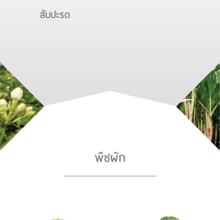
สับปะรด
พืชผัก