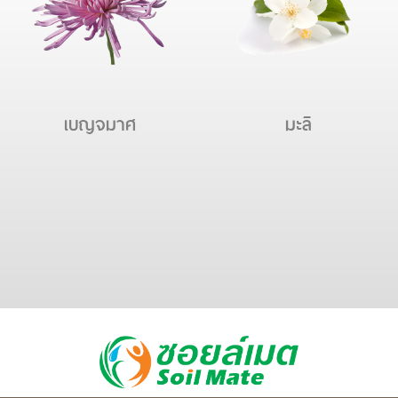
เบญจมาศ
มะลิ