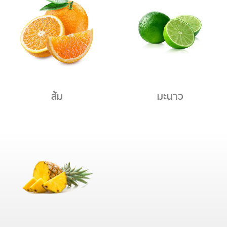
ส้ม
มะนาว