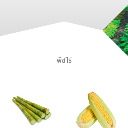
พืชไร่