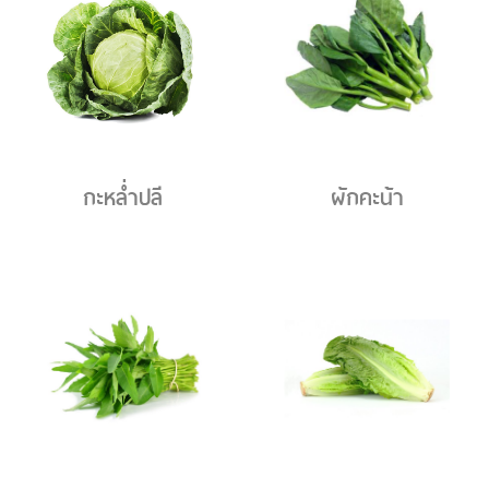
กะหล่ำปลี
ผักคะน้า