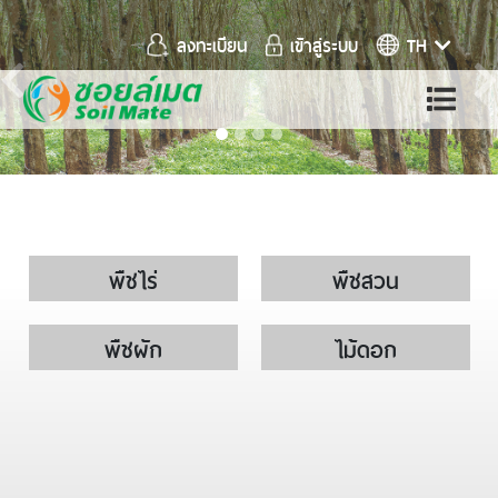
ลงทะเบียน
เข้าสู่ระบบ
TH
Previous
พืชไร่
พืชสวน
พืชผัก
ไม้ดอก